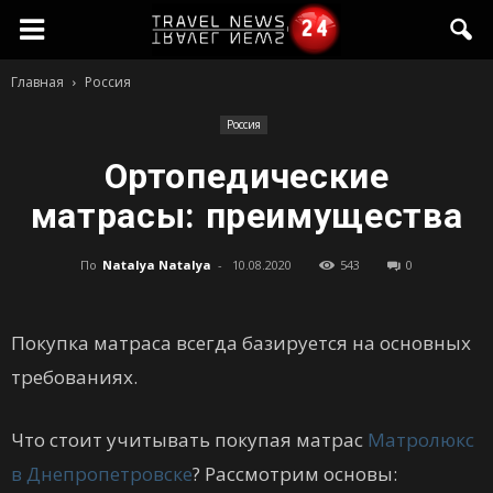
travelnews24.ru
Главная
Россия
—
Россия
Ортопедические
Новости
матрасы: преимущества
По
Natalya Natalya
-
10.08.2020
543
0
со
Покупка матраса всегда базируется на основных
всего
требованиях.
света
Что стоит учитывать покупая матрас
Матролюкс
в Днепропетровске
? Рассмотрим основы: