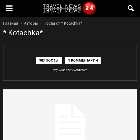
travelnews24.ru
Главная
Авторы
Посты от * Kotachka*
* Kotachka*
—
Новости
983 ПОСТЫ
1 КОММЕНТАРИИ
http://vk.com/kotachka
со
всего
света